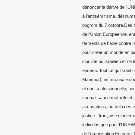
dénoncer la dérive de l’U
à l’antisémitisme, déshuman
pogrom du 7 octobre.Des ce
de l’Union Européenne, ent
ferments de haine contre Is
pour créer un monde en pai
sioniste ou israélien et ne 
ennemi. Tout ce qu’Israël 
Mansour), est monnaie cour
et non confessionnelle, neut
connaissance mutuelle et la
accusations, au-delà des e
justice - française et inter
individus que pour l’UNRWA 
de l’organisation.En outre, 