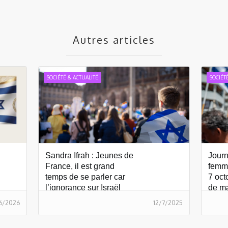
Autres articles
SOCIÉTÉ & ACTUALITÉ
SOCIÉT
Sandra Ifrah : Jeunes de
Journ
France, il est grand
femme
temps de se parler car
7 oct
l’ignorance sur Israël
de m
amène à se tromper
oubli
6/2026
12/7/2025
d’ennemi