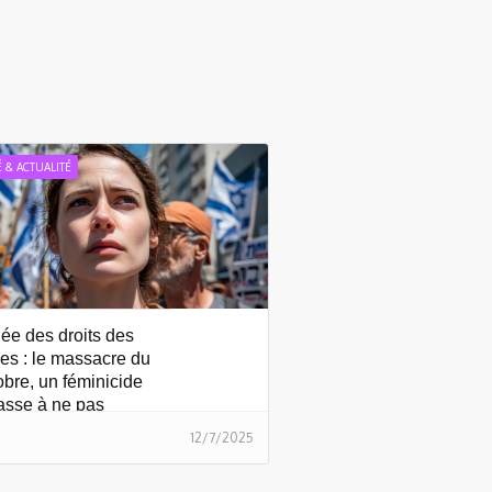
É & ACTUALITÉ
ée des droits des
s : le massacre du
obre, un féminicide
asse à ne pas
er
12/7/2025