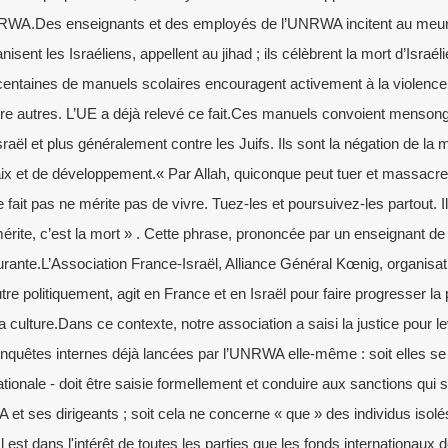
NRWA.Des enseignants et des employés de l’UNRWA incitent au meurtr
isent les Israéliens, appellent au jihad ; ils célèbrent la mort d’Israé
ntaines de manuels scolaires encouragent activement à la violence et
re autres. L’UE a déjà relevé ce fait.Ces manuels convoient mensong
raël et plus généralement contre les Juifs. Ils sont la négation de la 
x et de développement.« Par Allah, quiconque peut tuer et massacrer
le fait pas ne mérite pas de vivre. Tuez-les et poursuivez-les partout. I
mérite, c’est la mort » . Cette phrase, prononcée par un enseignant 
ante.L’Association France-Israël, Alliance Général Kœnig, organisat
re politiquement, agit en France et en Israël pour faire progresser la 
 culture.Dans ce contexte, notre association a saisi la justice pour l
nquêtes internes déjà lancées par l’UNRWA elle-même : soit elles se 
nationale - doit être saisie formellement et conduire aux sanctions qui 
et ses dirigeants ; soit cela ne concerne « que » des individus isolés,
Il est dans l'intérêt de toutes les parties que les fonds internationaux 