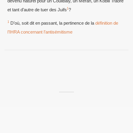
devenu naturel pour un Coulibaly, un Merah, un Kobili Traore
1
et tant d’autre de tuer des Juifs
?
1
D’où, soit dit en passant, la pertinence de la
définition de
l’IHRA concernant l’antisémitisme