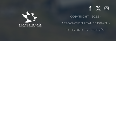
COPYRIGHT - 2025 -
ASSOCIATION FRANCE ISRAËL -
TOUS DROITS RÉSERVÉS.