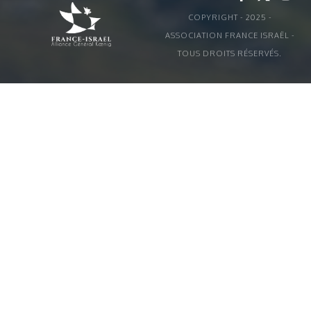
COPYRIGHT - 2025 -
ASSOCIATION FRANCE ISRAËL -
TOUS DROITS RÉSERVÉS.