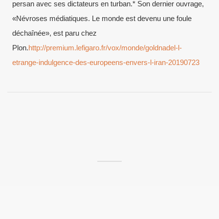
persan avec ses dictateurs en turban.* Son dernier ouvrage,
«Névroses médiatiques. Le monde est devenu une foule
déchaînée», est paru chez
Plon.
http://premium.lefigaro.fr/vox/monde/goldnadel-l-
etrange-indulgence-des-europeens-envers-l-iran-20190723